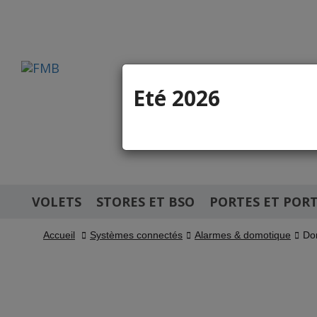
Eté 2026
Pièces dé
Site réservé au
VOLETS
STORES ET BSO
PORTES ET PORT
Accueil
Systèmes connectés
Alarmes & domotique
Do