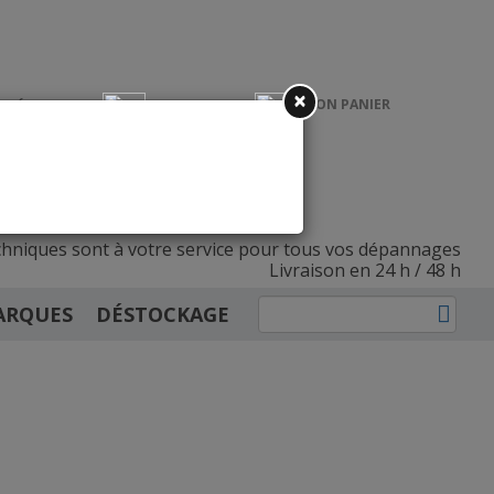
×
MON PANIER
CRÉER UN
CONNEXION
COMPTE PRO
INSCRIPTION
ulants et fermetures
hniques sont à votre service
pour tous vos dépannages
Livraison en 24 h / 48 h
ARQUES
DÉSTOCKAGE