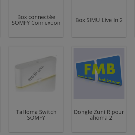
Box connectée
Box SIMU Live In 2
SOMFY Connexoon
TaHoma Switch
Dongle Zuni R pour
SOMFY
Tahoma 2