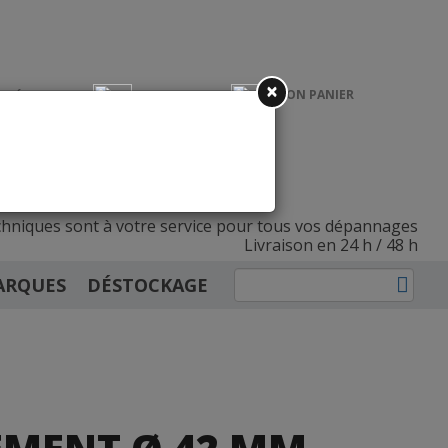
×
MON PANIER
CRÉER UN
CONNEXION
COMPTE PRO
INSCRIPTION
ulants et fermetures
hniques sont à votre service
pour tous vos dépannages
Livraison en 24 h / 48 h
ARQUES
DÉSTOCKAGE