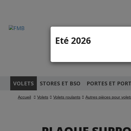
Eté 2026
Pièces dé
Site réservé au
VOLETS
STORES ET BSO
PORTES ET PORT
Accueil
Volets
Volets roulants
Autres pièces pour volet