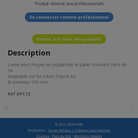
Produit réservé aux professionnels
Se connecter comme professionnel
Retour à la liste des produits
Description
Livrée avec moyeu en polyamide et palier tournant carré de
16
Adaptable sur les tubes Deprat 62
Ø extérieur 195 mm
Réf DPC12
×
‹
›
© 2012-2026 FMB
Réalisation :
Jordel Médias | Création site internet
Cookies
•
Plan du site
•
Mentions légales