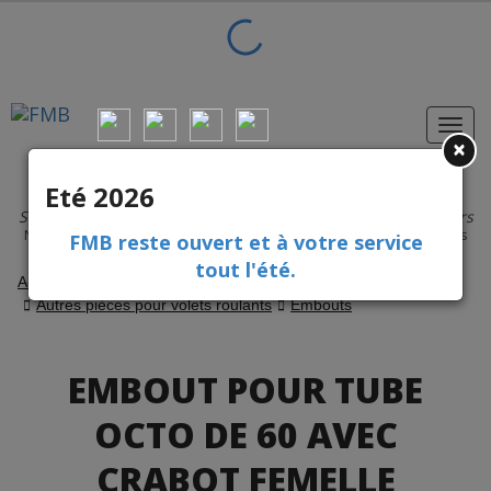
×
Pièces détachées et accessoires
Eté 2026
pour volets roulants et fermetures
Site réservé aux professionnels
Aucune vente aux particuliers
Nos experts techniques sont à votre service
pour tous vos dépannages
FMB reste ouvert et à votre service
Livraison en 24 h / 48 h
tout l'été.
Accueil
Volets
Volets roulants
Autres pièces pour volets roulants
Embouts
EMBOUT POUR TUBE
OCTO DE 60 AVEC
CRABOT FEMELLE