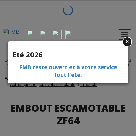
×
Pièces détachées et accessoires
Eté 2026
pour volets roulants et fermetures
Site réservé aux professionnels
Aucune vente aux particuliers
Nos experts techniques sont à votre service
pour tous vos dépannages
FMB reste ouvert et à votre service
Livraison en 24 h / 48 h
tout l'été.
Accueil
Volets
Volets roulants
Autres pièces pour volets roulants
Embouts
EMBOUT ESCAMOTABLE
ZF64