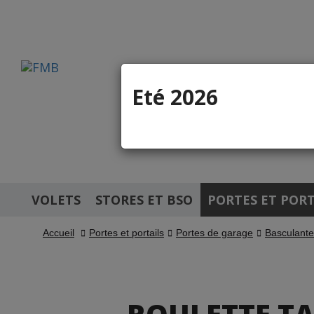
Eté 2026
Pièces dé
Site réservé au
VOLETS
STORES ET BSO
PORTES ET PORT
Accueil
Portes et portails
Portes de garage
Basculante