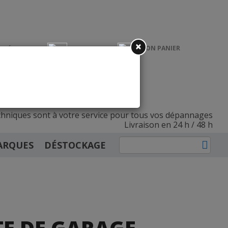
×
MON PANIER
CRÉER UN
CONNEXION
COMPTE PRO
INSCRIPTION
ulants et fermetures
hniques sont à votre service
pour tous vos dépannages
Livraison en 24 h / 48 h
ARQUES
DÉSTOCKAGE